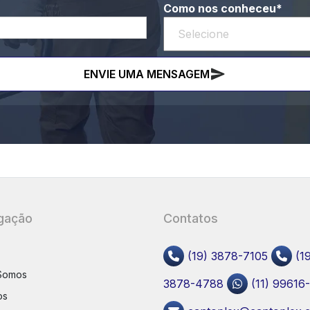
Como nos conheceu*
ENVIE UMA MENSAGEM
gação
Contatos
(19) 3878-7105
(19
Somos
3878-4788
(11) 99616
os