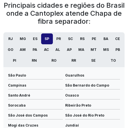
Principais cidades e regiões do Brasil
onde a Cantoplex atende Chapa de
fibra separador:
RJ
MG
ES
SP
PR
SC
RS
PE
BA
CE
GO
AM
PA
AC
AL
AP
MA
MT
MS
PB
PI
RN
RO
RR
SE
TO
São Paulo
Guarulhos
Campinas
São Bernardo do Campo
Santo André
Osasco
Sorocaba
Ribeirão Preto
São José dos Campos
São José do Rio Preto
Mogi das Cruzes
Jundiaí