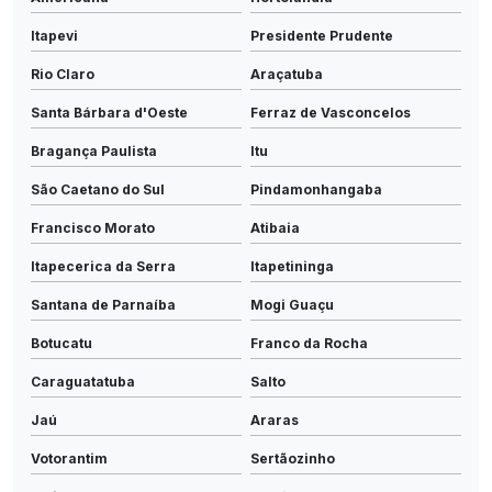
Itapevi
Presidente Prudente
Rio Claro
Araçatuba
Santa Bárbara d'Oeste
Ferraz de Vasconcelos
Bragança Paulista
Itu
São Caetano do Sul
Pindamonhangaba
Francisco Morato
Atibaia
Itapecerica da Serra
Itapetininga
Santana de Parnaíba
Mogi Guaçu
Botucatu
Franco da Rocha
Caraguatatuba
Salto
Jaú
Araras
Votorantim
Sertãozinho