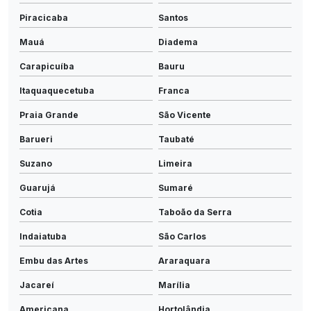
Piracicaba
Santos
Mauá
Diadema
Carapicuíba
Bauru
Itaquaquecetuba
Franca
Praia Grande
São Vicente
Barueri
Taubaté
Suzano
Limeira
Guarujá
Sumaré
Cotia
Taboão da Serra
Indaiatuba
São Carlos
Embu das Artes
Araraquara
Jacareí
Marília
Americana
Hortolândia