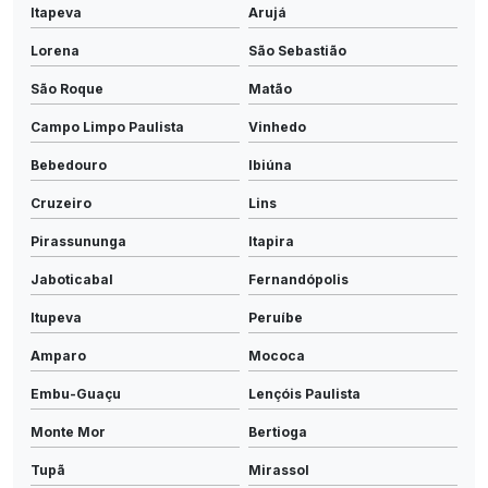
Itapeva
Arujá
Lorena
São Sebastião
São Roque
Matão
Campo Limpo Paulista
Vinhedo
Bebedouro
Ibiúna
Cruzeiro
Lins
Pirassununga
Itapira
Jaboticabal
Fernandópolis
Itupeva
Peruíbe
Amparo
Mococa
Embu-Guaçu
Lençóis Paulista
Monte Mor
Bertioga
Tupã
Mirassol