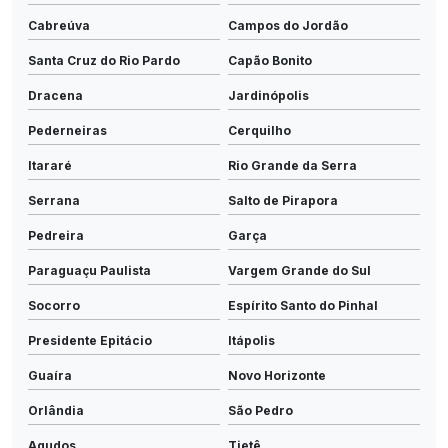
Cabreúva
Campos do Jordão
Santa Cruz do Rio Pardo
Capão Bonito
Dracena
Jardinópolis
Pederneiras
Cerquilho
Itararé
Rio Grande da Serra
Serrana
Salto de Pirapora
Pedreira
Garça
Paraguaçu Paulista
Vargem Grande do Sul
Socorro
Espírito Santo do Pinhal
Presidente Epitácio
Itápolis
Guaíra
Novo Horizonte
Orlândia
São Pedro
Agudos
Tietê