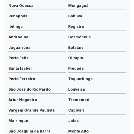
Nova Odessa
Mongaguá
Penápolis
Boituva
Ibitinga
Registro
Andradina
Cosmópolis
Jaguariúna
Batatais
Porto Feliz
Olímpia
Santa Isabel
Piedade
Porto Ferreira
Taquaritinga
São José do Rio Pardo
Louveira
Artur Nogueira
Tremembé
Vargem Grande Paulista
Capivari
Mairinque
Jales
São Joaquim da Barra
Monte Alto