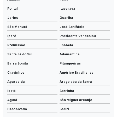
Pontal
Ituverava
Jarinu
Guariba
São Manuel
José Bonifácio
Iperó
Presidente Venceslau
Promissão
Ilhabela
Santa Fé do Sul
Adamantina
Barra Bonita
Pitangueiras
Cravinhos
Américo Brasiliense
Aparecida
Araçoiaba da Serra
Ibaté
Barrinha
Aguaí
São Miguel Arcanjo
Descalvado
Bariri