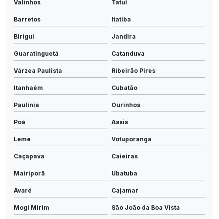
Valinhos
Tatuí
Barretos
Itatiba
Birigui
Jandira
Guaratinguetá
Catanduva
Várzea Paulista
Ribeirão Pires
Itanhaém
Cubatão
Paulínia
Ourinhos
Poá
Assis
Leme
Votuporanga
Caçapava
Caieiras
Mairiporã
Ubatuba
Avaré
Cajamar
Mogi Mirim
São João da Boa Vista