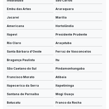
Indaiatuba
São Carlos
Embu das Artes
Araraquara
Jacareí
Marília
Americana
Hortolândia
Itapevi
Presidente Prudente
Rio Claro
Araçatuba
Santa Bárbara d'Oeste
Ferraz de Vasconcelos
Bragança Paulista
Itu
São Caetano do Sul
Pindamonhangaba
Francisco Morato
Atibaia
Itapecerica da Serra
Itapetininga
Santana de Parnaíba
Mogi Guaçu
Botucatu
Franco da Rocha