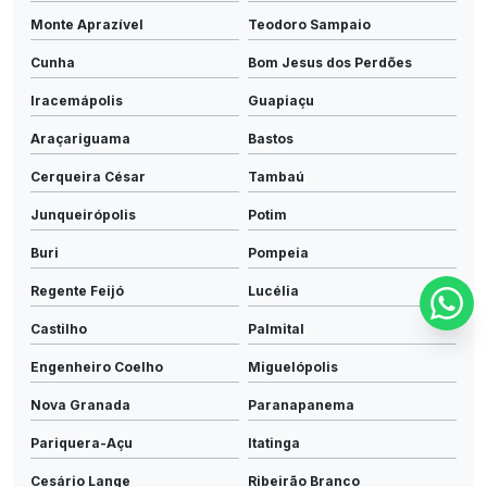
Monte Aprazível
Teodoro Sampaio
Cunha
Bom Jesus dos Perdões
Iracemápolis
Guapiaçu
Araçariguama
Bastos
Cerqueira César
Tambaú
Junqueirópolis
Potim
Buri
Pompeia
Regente Feijó
Lucélia
Castilho
Palmital
Engenheiro Coelho
Miguelópolis
Nova Granada
Paranapanema
Pariquera-Açu
Itatinga
Cesário Lange
Ribeirão Branco