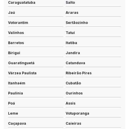
Caraguatatuba
Salto
Jaú
Araras
Votorantim
Sertãozinho
Valinhos
Tatuí
Barretos
Itatiba
Birigui
Jandira
Guaratinguetá
Catanduva
Várzea Paulista
Ribeirão Pires
Itanhaém
Cubatão
Paulínia
Ourinhos
Poá
Assis
Leme
Votuporanga
Caçapava
Caieiras