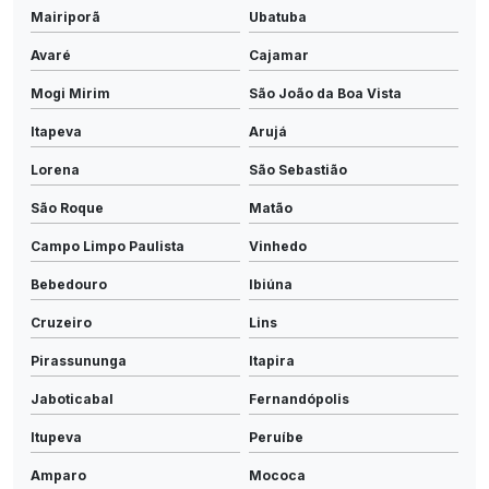
Mairiporã
Ubatuba
Avaré
Cajamar
Mogi Mirim
São João da Boa Vista
Itapeva
Arujá
Lorena
São Sebastião
São Roque
Matão
Campo Limpo Paulista
Vinhedo
Bebedouro
Ibiúna
Cruzeiro
Lins
Pirassununga
Itapira
Jaboticabal
Fernandópolis
Itupeva
Peruíbe
Amparo
Mococa