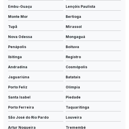
Embu-Guaçu
Lençóis Paulista
Monte Mor
Bertioga
Tupã
Mirassol
Nova Odessa
Mongaguá
Penápolis
Boituva
Ibitinga
Registro
Andradina
Cosmópolis
Jaguariúna
Batatais
Porto Feliz
Olímpia
Santa Isabel
Piedade
Porto Ferreira
Taquaritinga
São José do Rio Pardo
Louveira
Artur Nogueira
Tremembé