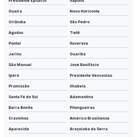
Presidente Epitácio
Itápolis
Guaíra
Novo Horizonte
Orlândia
São Pedro
Agudos
Tietê
Pontal
Ituverava
Jarinu
Guariba
São Manuel
José Bonifácio
Iperó
Presidente Venceslau
Promissão
Ilhabela
Santa Fé do Sul
Adamantina
Barra Bonita
Pitangueiras
Cravinhos
Américo Brasiliense
Aparecida
Araçoiaba da Serra