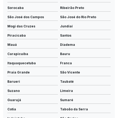
Sorocaba
Ribeirão Preto
São José dos Campos
São José do Rio Preto
Mogi das Cruzes
Jundiaí
Piracicaba
Santos
Mauá
Diadema
Carapicuíba
Bauru
Itaquaquecetuba
Franca
Praia Grande
São Vicente
Barueri
Taubaté
Suzano
Limeira
Guarujá
Sumaré
Cotia
Taboão da Serra