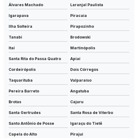
Álvares Machado
Laranjal Paulista
Igarapava
Piracaia
Ilha Solteira
Pirapozinho
Tanabi
Brodowski
Itaí
Martinópolis
Santa Rita do Passa Quatro
Apiaí
Cordeirópolis
Dois Córregos
Taquarituba
Valparaíso
Pereira Barreto
Angatuba
Brotas
Cajuru
Santa Gertrudes
Santa Rosa de Viterbo
Santo Antônio de Posse
Igaraçu do Tietê
Capela do Alto
Pirajuí