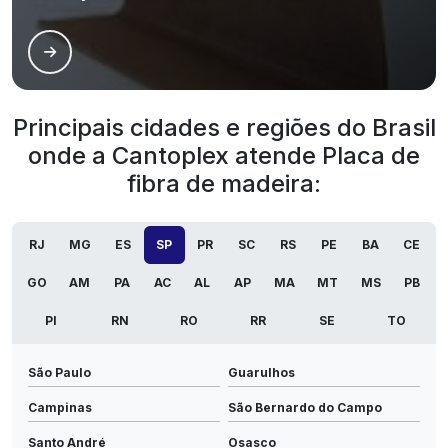
Principais cidades e regiões do Brasil
onde a Cantoplex atende Placa de
fibra de madeira:
RJ
MG
ES
SP
PR
SC
RS
PE
BA
CE
GO
AM
PA
AC
AL
AP
MA
MT
MS
PB
PI
RN
RO
RR
SE
TO
São Paulo
Guarulhos
Campinas
São Bernardo do Campo
Santo André
Osasco