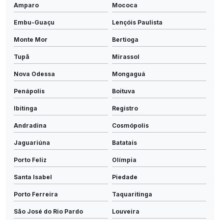
Amparo
Mococa
Embu-Guaçu
Lençóis Paulista
Monte Mor
Bertioga
Tupã
Mirassol
Nova Odessa
Mongaguá
Penápolis
Boituva
Ibitinga
Registro
Andradina
Cosmópolis
Jaguariúna
Batatais
Porto Feliz
Olímpia
Santa Isabel
Piedade
Porto Ferreira
Taquaritinga
São José do Rio Pardo
Louveira