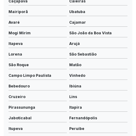
Caçapava
Caieiras
Mairiporã
Ubatuba
Avaré
Cajamar
Mogi Mirim
São João da Boa Vista
Itapeva
Arujá
Lorena
São Sebastião
São Roque
Matão
Campo Limpo Paulista
Vinhedo
Bebedouro
Ibiúna
Cruzeiro
Lins
Pirassununga
Itapira
Jaboticabal
Fernandópolis
Itupeva
Peruíbe