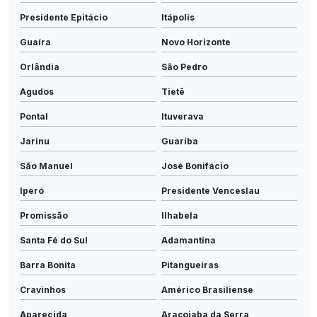
Presidente Epitácio
Itápolis
Guaíra
Novo Horizonte
Orlândia
São Pedro
Agudos
Tietê
Pontal
Ituverava
Jarinu
Guariba
São Manuel
José Bonifácio
Iperó
Presidente Venceslau
Promissão
Ilhabela
Santa Fé do Sul
Adamantina
Barra Bonita
Pitangueiras
Cravinhos
Américo Brasiliense
Aparecida
Araçoiaba da Serra