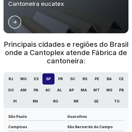
Cantoneira eucatex
Principais cidades e regiões do Brasil
onde a Cantoplex atende Fábrica de
cantoneira:
RJ
MG
ES
SP
PR
SC
RS
PE
BA
CE
GO
AM
PA
AC
AL
AP
MA
MT
MS
PB
PI
RN
RO
RR
SE
TO
São Paulo
Guarulhos
Campinas
São Bernardo do Campo