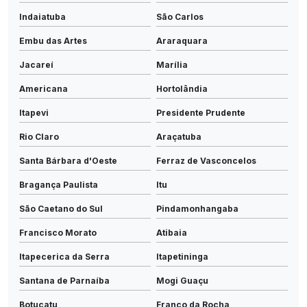
Indaiatuba
São Carlos
Embu das Artes
Araraquara
Jacareí
Marília
Americana
Hortolândia
Itapevi
Presidente Prudente
Rio Claro
Araçatuba
Santa Bárbara d'Oeste
Ferraz de Vasconcelos
Bragança Paulista
Itu
São Caetano do Sul
Pindamonhangaba
Francisco Morato
Atibaia
Itapecerica da Serra
Itapetininga
Santana de Parnaíba
Mogi Guaçu
Botucatu
Franco da Rocha