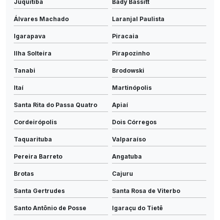
Juquitiba
Bady Bassitt
Álvares Machado
Laranjal Paulista
Igarapava
Piracaia
Ilha Solteira
Pirapozinho
Tanabi
Brodowski
Itaí
Martinópolis
Santa Rita do Passa Quatro
Apiaí
Cordeirópolis
Dois Córregos
Taquarituba
Valparaíso
Pereira Barreto
Angatuba
Brotas
Cajuru
Santa Gertrudes
Santa Rosa de Viterbo
Santo Antônio de Posse
Igaraçu do Tietê