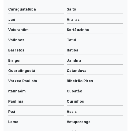
Caraguatatuba
Salto
Jaú
Araras
Votorantim
Sertãozinho
Valinhos
Tatuí
Barretos
Itatiba
Birigui
Jandira
Guaratinguetá
Catanduva
Várzea Paulista
Ribeirão Pires
Itanhaém
Cubatão
Paulínia
Ourinhos
Poá
Assis
Leme
Votuporanga