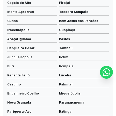
Capela do Alto
Pirajuí
Monte Aprazível
Teodoro Sampaio
Cunha
Bom Jesus dos Perdões
Iracemápolis
Guapiaçu
Araçariguama
Bastos
Cerqueira César
Tambaú
Junqueirópolis
Potim
Buri
Pompeia
Regente Feijó
Lucélia
Castilho
Palmital
Engenheiro Coelho
Miguelópolis
Nova Granada
Paranapanema
Pariquera-Açu
Itatinga