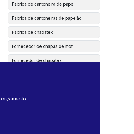
Fabrica de cantoneira de papel
Fabrica de cantoneiras de papelão
Fabrica de chapatex
Fornecedor de chapas de mdf
Fornecedor de chapatex
Paineis de fibra de madeira
Separadores de fibra
m orçamento.
Separadores para garrafas
Cantoneira valor
Chapa de mdf onde comprar