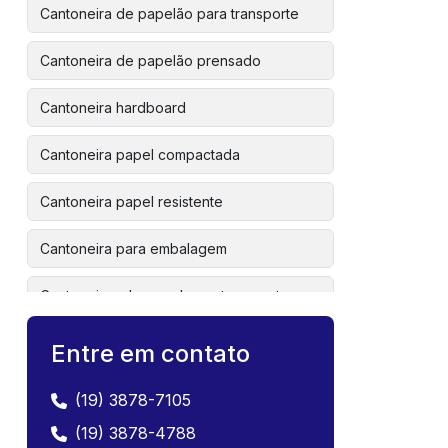
Cantoneira de papelão para transporte
Cantoneira de papelão prensado
Cantoneira hardboard
Cantoneira papel compactada
Cantoneira papel resistente
Cantoneira para embalagem
Cantoneiras de papel para transporte
Cantoneiras para transporte
Entre em contato
Chapa de fibra de madeira para móveis
(19) 3878-7105
(19) 3878-4788
Chapa de fibra de madeira para projetos