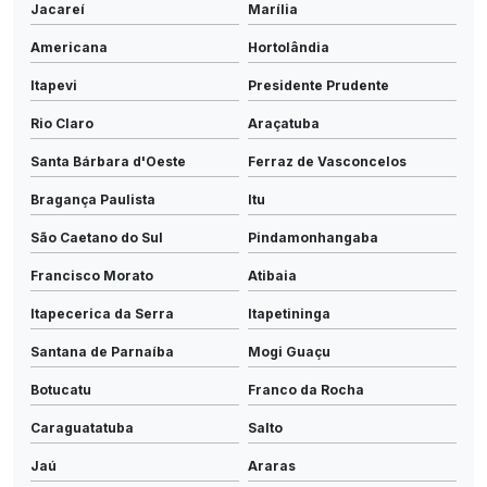
Jacareí
Marília
Americana
Hortolândia
Itapevi
Presidente Prudente
Rio Claro
Araçatuba
Santa Bárbara d'Oeste
Ferraz de Vasconcelos
Bragança Paulista
Itu
São Caetano do Sul
Pindamonhangaba
Francisco Morato
Atibaia
Itapecerica da Serra
Itapetininga
Santana de Parnaíba
Mogi Guaçu
Botucatu
Franco da Rocha
Caraguatatuba
Salto
Jaú
Araras