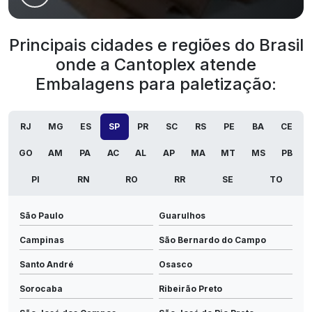
Principais cidades e regiões do Brasil
onde a Cantoplex atende
Embalagens para paletização:
RJ
MG
ES
SP
PR
SC
RS
PE
BA
CE
GO
AM
PA
AC
AL
AP
MA
MT
MS
PB
PI
RN
RO
RR
SE
TO
São Paulo
Guarulhos
Campinas
São Bernardo do Campo
Santo André
Osasco
Sorocaba
Ribeirão Preto