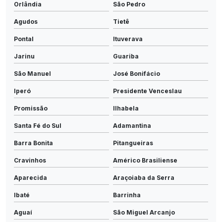
Orlândia
São Pedro
Agudos
Tietê
Pontal
Ituverava
Jarinu
Guariba
São Manuel
José Bonifácio
Iperó
Presidente Venceslau
Promissão
Ilhabela
Santa Fé do Sul
Adamantina
Barra Bonita
Pitangueiras
Cravinhos
Américo Brasiliense
Aparecida
Araçoiaba da Serra
Ibaté
Barrinha
Aguaí
São Miguel Arcanjo