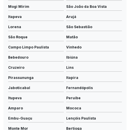
Mogi Mirim
São João da Boa Vista
Itapeva
Arujá
Lorena
São Sebastião
São Roque
Matão
Campo Limpo Paulista
Vinhedo
Bebedouro
Ibiúna
Cruzeiro
Lins
Pirassununga
Itapira
Jaboticabal
Fernandópolis
Itupeva
Peruíbe
Amparo
Mococa
Embu-Guaçu
Lençóis Paulista
Monte Mor
Bertioga