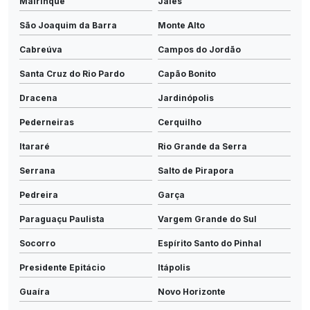
Mairinque
Jales
São Joaquim da Barra
Monte Alto
Cabreúva
Campos do Jordão
Santa Cruz do Rio Pardo
Capão Bonito
Dracena
Jardinópolis
Pederneiras
Cerquilho
Itararé
Rio Grande da Serra
Serrana
Salto de Pirapora
Pedreira
Garça
Paraguaçu Paulista
Vargem Grande do Sul
Socorro
Espírito Santo do Pinhal
Presidente Epitácio
Itápolis
Guaíra
Novo Horizonte