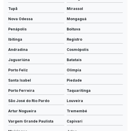
Tupã
Mirassol
Nova Odessa
Mongaguá
Penápolis
Boituva
Ibitinga
Registro
Andradina
Cosmópolis
Jaguariúna
Batatais
Porto Feliz
Olímpia
Santa Isabel
Piedade
Porto Ferreira
Taquaritinga
São José do Rio Pardo
Louveira
Artur Nogueira
Tremembé
Vargem Grande Paulista
Capivari