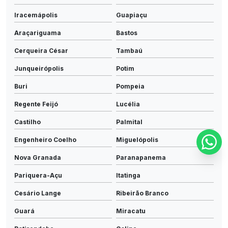
Iracemápolis
Guapiaçu
Araçariguama
Bastos
Cerqueira César
Tambaú
Junqueirópolis
Potim
Buri
Pompeia
Regente Feijó
Lucélia
Castilho
Palmital
Engenheiro Coelho
Miguelópolis
Nova Granada
Paranapanema
Pariquera-Açu
Itatinga
Cesário Lange
Ribeirão Branco
Guará
Miracatu