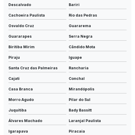
Descalvado
Bariri
Cachoeira Paulista
Rio das Pedras
Osvaldo Cruz
Guararema
Guararapes
Serra Negra
Biritiba Mirim
Cândido Mota
Piraju
Iguape
Santa Cruz das Palmeiras
Rancharia
Cajati
Conchal
Casa Branca
Mirandópolis
Morro Agudo
Pilar do Sul
Juquitiba
Bady Bassitt
Álvares Machado
Laranjal Paulista
Igarapava
Piracaia