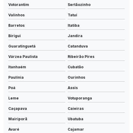
Votorantim
Sertãozinho
Valinhos
Tatuí
Barretos
Itatiba
Birigui
Jandira
Guaratinguetá
Catanduva
Várzea Paulista
Ribeirão Pires
Itanhaém
Cubatão
Paulínia
Ourinhos
Poá
Assis
Leme
Votuporanga
Caçapava
Caieiras
Mairiporã
Ubatuba
Avaré
Cajamar