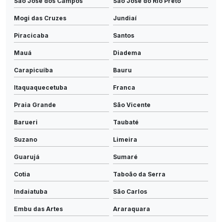
São José dos Campos
São José do Rio Preto
Mogi das Cruzes
Jundiaí
Piracicaba
Santos
Mauá
Diadema
Carapicuíba
Bauru
Itaquaquecetuba
Franca
Praia Grande
São Vicente
Barueri
Taubaté
Suzano
Limeira
Guarujá
Sumaré
Cotia
Taboão da Serra
Indaiatuba
São Carlos
Embu das Artes
Araraquara