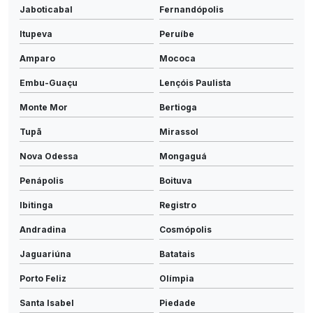
Jaboticabal
Fernandópolis
Itupeva
Peruíbe
Amparo
Mococa
Embu-Guaçu
Lençóis Paulista
Monte Mor
Bertioga
Tupã
Mirassol
Nova Odessa
Mongaguá
Penápolis
Boituva
Ibitinga
Registro
Andradina
Cosmópolis
Jaguariúna
Batatais
Porto Feliz
Olímpia
Santa Isabel
Piedade