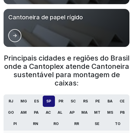
Cantoneira de papel rígido
Principais cidades e regiões do Brasil
onde a Cantoplex atende Cantoneira
sustentável para montagem de
caixas:
RJ
MG
ES
SP
PR
SC
RS
PE
BA
CE
GO
AM
PA
AC
AL
AP
MA
MT
MS
PB
PI
RN
RO
RR
SE
TO