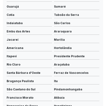
Guarujá
Sumaré
Cotia
Taboão da Serra
Indaiatuba
São Carlos
Embu das Artes
Araraquara
Jacareí
Marília
Americana
Hortolândia
Itapevi
Presidente Prudente
Rio Claro
Araçatuba
Santa Bárbara d'Oeste
Ferraz de Vasconcelos
Bragança Paulista
Itu
São Caetano do Sul
Pindamonhangaba
Francisco Morato
Atibaia
Itapecerica da Serra
Itapetininga