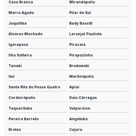
Casa Branca
Mirandópolis
Morro Agudo
Pilar do Sul
Juquitiba
Bady Bassitt
Álvares Machado
Laranjal Paulista
Igarapava
Piracaia
Ilha Solteira
Pirapozinho
Tanabi
Brodowski
Itaí
Martinópolis
Santa Rita do Passa Quatro
Apiaí
Cordeirópolis
Dois Córregos
Taquarituba
Valparaíso
Pereira Barreto
Angatuba
Brotas
Cajuru