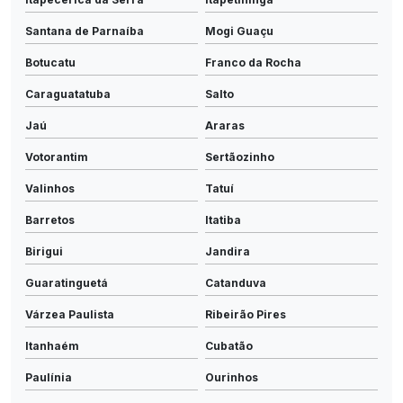
Santana de Parnaíba
Mogi Guaçu
Botucatu
Franco da Rocha
Caraguatatuba
Salto
Jaú
Araras
Votorantim
Sertãozinho
Valinhos
Tatuí
Barretos
Itatiba
Birigui
Jandira
Guaratinguetá
Catanduva
Várzea Paulista
Ribeirão Pires
Itanhaém
Cubatão
Paulínia
Ourinhos