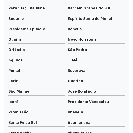
Paraguaçu Paulista
Vargem Grande do Sul
Socorro
Espírito Santo do Pinhal
Presidente Epitácio
Itápolis
Guaíra
Novo Horizonte
Orlândia
São Pedro
Agudos
Tietê
Pontal
Ituverava
Jarinu
Guariba
São Manuel
José Bonifácio
Iperó
Presidente Venceslau
Promissão
Ilhabela
Santa Fé do Sul
Adamantina
Barra Bonita
Pitangueiras