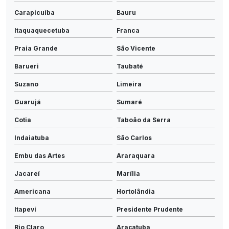
Carapicuíba
Bauru
Itaquaquecetuba
Franca
Praia Grande
São Vicente
Barueri
Taubaté
Suzano
Limeira
Guarujá
Sumaré
Cotia
Taboão da Serra
Indaiatuba
São Carlos
Embu das Artes
Araraquara
Jacareí
Marília
Americana
Hortolândia
Itapevi
Presidente Prudente
Rio Claro
Araçatuba