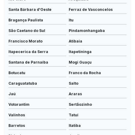
Santa Bárbara d'Oeste
Ferraz de Vasconcelos
Bragança Paulista
Itu
São Caetano do Sul
Pindamonhangaba
Francisco Morato
Atibaia
Itapecerica da Serra
Itapetininga
Santana de Parnaíba
Mogi Guaçu
Botucatu
Franco da Rocha
Caraguatatuba
Salto
Jaú
Araras
Votorantim
Sertãozinho
Valinhos
Tatuí
Barretos
Itatiba