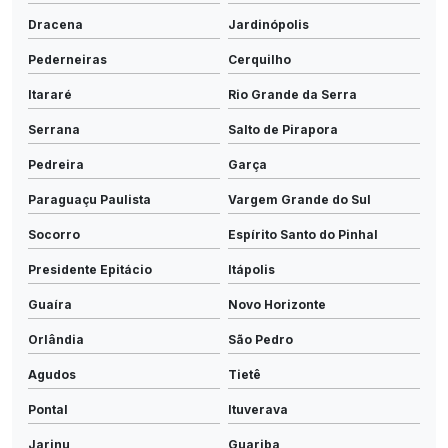
Dracena
Jardinópolis
Pederneiras
Cerquilho
Itararé
Rio Grande da Serra
Serrana
Salto de Pirapora
Pedreira
Garça
Paraguaçu Paulista
Vargem Grande do Sul
Socorro
Espírito Santo do Pinhal
Presidente Epitácio
Itápolis
Guaíra
Novo Horizonte
Orlândia
São Pedro
Agudos
Tietê
Pontal
Ituverava
Jarinu
Guariba