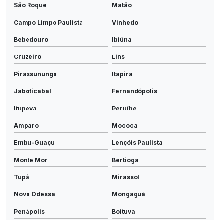
São Roque
Matão
Campo Limpo Paulista
Vinhedo
Bebedouro
Ibiúna
Cruzeiro
Lins
Pirassununga
Itapira
Jaboticabal
Fernandópolis
Itupeva
Peruíbe
Amparo
Mococa
Embu-Guaçu
Lençóis Paulista
Monte Mor
Bertioga
Tupã
Mirassol
Nova Odessa
Mongaguá
Penápolis
Boituva