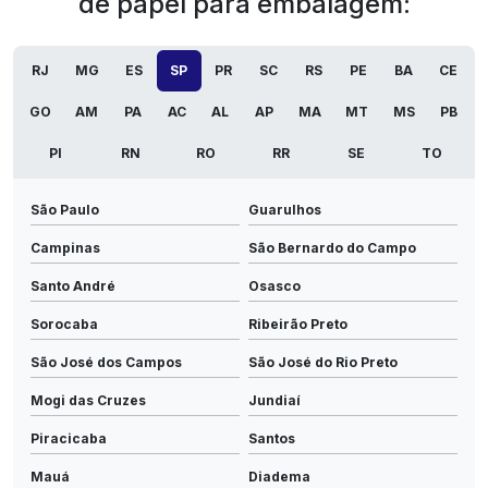
de papel para embalagem:
RJ
MG
ES
SP
PR
SC
RS
PE
BA
CE
GO
AM
PA
AC
AL
AP
MA
MT
MS
PB
PI
RN
RO
RR
SE
TO
São Paulo
Guarulhos
Campinas
São Bernardo do Campo
Santo André
Osasco
Sorocaba
Ribeirão Preto
São José dos Campos
São José do Rio Preto
Mogi das Cruzes
Jundiaí
Piracicaba
Santos
Mauá
Diadema