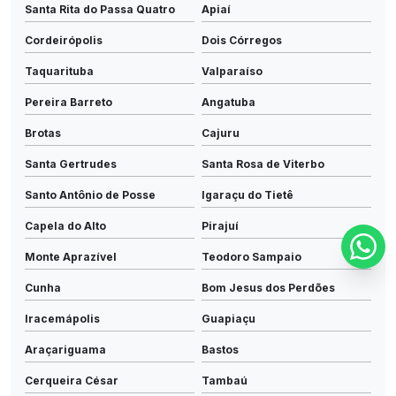
Santa Rita do Passa Quatro
Apiaí
Cordeirópolis
Dois Córregos
Taquarituba
Valparaíso
Pereira Barreto
Angatuba
Brotas
Cajuru
Santa Gertrudes
Santa Rosa de Viterbo
Santo Antônio de Posse
Igaraçu do Tietê
Capela do Alto
Pirajuí
Monte Aprazível
Teodoro Sampaio
Cunha
Bom Jesus dos Perdões
Iracemápolis
Guapiaçu
Araçariguama
Bastos
Cerqueira César
Tambaú