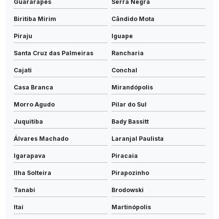
Guararapes
Serra Negra
Biritiba Mirim
Cândido Mota
Piraju
Iguape
Santa Cruz das Palmeiras
Rancharia
Cajati
Conchal
Casa Branca
Mirandópolis
Morro Agudo
Pilar do Sul
Juquitiba
Bady Bassitt
Álvares Machado
Laranjal Paulista
Igarapava
Piracaia
Ilha Solteira
Pirapozinho
Tanabi
Brodowski
Itaí
Martinópolis