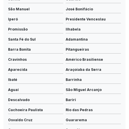
São Manuel
José Bonifácio
Iperó
Presidente Venceslau
Promissão
Ilhabela
Santa Fé do Sul
Adamantina
Barra Bonita
Pitangueiras
Cravinhos
Américo Brasiliense
Aparecida
Araçoiaba da Serra
Ibaté
Barrinha
Aguaí
São Miguel Arcanjo
Descalvado
Bariri
Cachoeira Paulista
Rio das Pedras
Osvaldo Cruz
Guararema