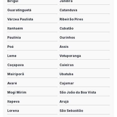
Birigui
Jandira
Guaratinguetá
Catanduva
Várzea Paulista
Ribeirão Pires
Itanhaém
Cubatão
Paulínia
Ourinhos
Poá
Assis
Leme
Votuporanga
Caçapava
Caieiras
Mairiporã
Ubatuba
Avaré
Cajamar
Mogi Mirim
São João da Boa Vista
Itapeva
Arujá
Lorena
São Sebastião